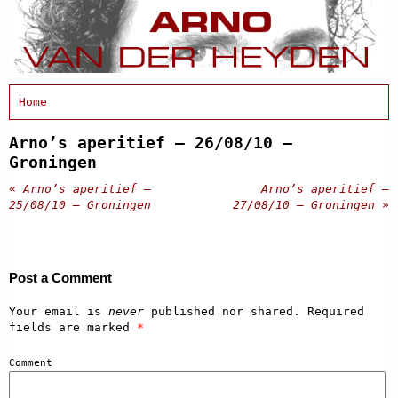
Home
Afscheidsbijeenkomst
Condoleance
Arno’s aperitief – 26/08/10 –
Actueel
Groningen
Arno Schrijft
«
Arno’s aperitief –
Arno’s aperitief –
Cabaret
25/08/10 – Groningen
27/08/10 – Groningen
»
Clips
Discografie
Projecten
Schnabbel en babbel
Post a Comment
Biografie
Agenda
Your email is
never
published nor shared. Required
In de pers
fields are marked
*
Links
Contact
Comment