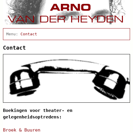
Home
Contact
Afscheidsbijeenkomst
Condoleance
Contact
Actueel
Arno Schrijft
Cabaret
Clips
Discografie
Projecten
Schnabbel en babbel
Biografie
Agenda
In de pers
Boekingen voor theater- en
Links
gelegenheidsoptredens:
Broek & Buuren