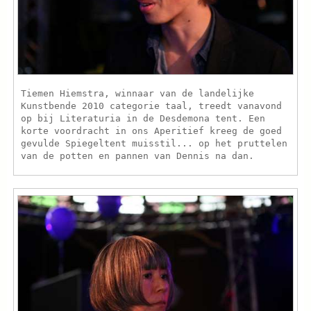
Tiemen Hiemstra, winnaar van de landelijke
Kunstbende 2010 categorie taal, treedt vanavond
op bij Literaturia in de Desdemona tent. Een
korte voordracht in ons Aperitief kreeg de goed
gevulde Spiegeltent muisstil... op het pruttelen
van de potten en pannen van Dennis na dan.