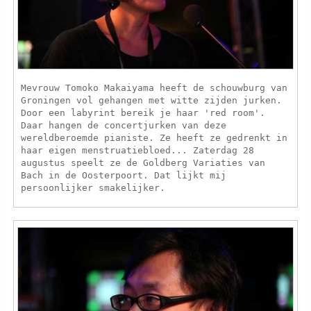
Mevrouw Tomoko Makaiyama heeft de schouwburg van
Groningen vol gehangen met witte zijden jurken.
Door een labyrint bereik je haar 'red room'.
Daar hangen de concertjurken van deze
wereldberoemde pianiste. Ze heeft ze gedrenkt in
haar eigen menstruatiebloed... Zaterdag 28
augustus speelt ze de Goldberg Variaties van
Bach in de Oosterpoort. Dat lijkt mij
persoonlijker smakelijker.