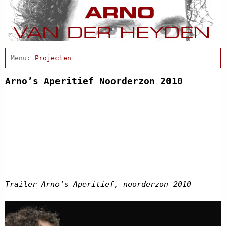
Home
Actueel
Projecten
Afscheidsbijeenkomst
Condoleance
Arno’s Aperitief Noorderzon 2010
Arno Schrijft
Cabaret
Clips
Discografie
Schnabbel en babbel
Biografie
Agenda
In de pers
Links
Trailer Arno’s Aperitief, noorderzon 2010
Contact