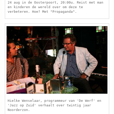
24 aug in de Oosterpoort, 20:00u. Reist met man
en kinderen de wereld over om deze te
verbeteren. Hoe? Met "Propaganda".
Hielke Wenselaar, programmeur van 'De Werf' en
'Jazz op Zuid' verhaalt over twintig jaar
Noorderzon.