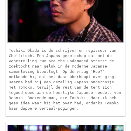
Toshiki Okada is de schrijver en regisseur van
Chelfitsch. Een Japans gezelschap dat met de
voorstelling "We are the undamaged others" de
zoektocht naar geluk in de moderne Japanse
samenleving blootlegt. Op de vraag 'Hoe?'
ontkende hij dat het daar überhaupt over ging.
Daarna had hij een gezellig Japans onderonsje
met Tomoko, terwijl de rest van de tent zich
tegoed deed aan de heerlijke Japanse noedels van
Dennis. Boeiende man, die Toshiki. Maar ik heb
geen idee waar hij het over had, ondanks Tomoko
haar dappere vertaal-pogingen.