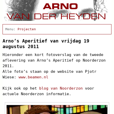
Home
Actueel
Projecten
Afscheidsbijeenkomst
Condoleance
Arno’s Aperitief van vrijdag 19
Arno Schrijft
augustus 2011
Cabaret
Hieronder een kort fotoverslag van de tweede
Clips
aflevering van Arno’s Aperitief op Noorderzon
Discografie
2011.
Schnabbel en babbel
Alle foto’s staan op de website van Pjotr
Biografie
Wiese:
www.beamen.nl
Agenda
In de pers
Kijk ook op het
Links
blog van Noorderzon
voor
Contact
actuele Noorderzon informatie.