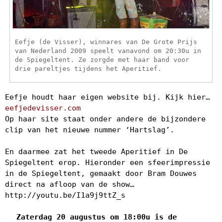
Eefje (de Visser), winnares van De Grote Prijs
van Nederland 2009 speelt vanavond om 20:30u in
de Spiegeltent. Ze zorgde met haar band voor
drie pareltjes tijdens het Aperitief.
Eefje houdt haar eigen website bij. Kijk hier…
eefjedevisser.com
Op haar site staat onder andere de bijzondere
clip van het nieuwe nummer ‘Hartslag’.
En daarmee zat het tweede Aperitief in De
Spiegeltent erop. Hieronder een sfeerimpressie
in de Spiegeltent, gemaakt door Bram Douwes
direct na afloop van de show…
http://youtu.be/I1a9j9ttZ_s
Zaterdag 20 augustus om 18:00u is de