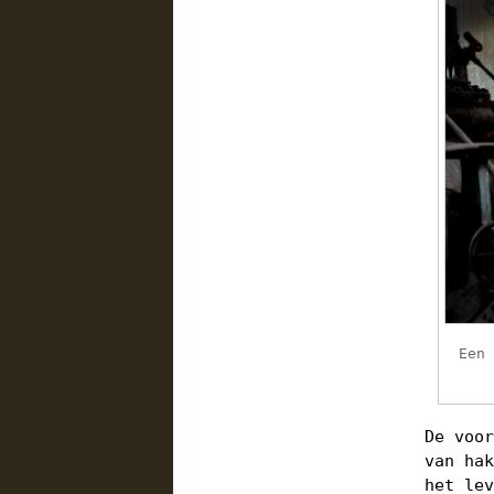
Een
De voo
van ha
het le