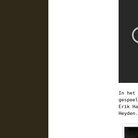
In het
gespee
Erik H
Heyden