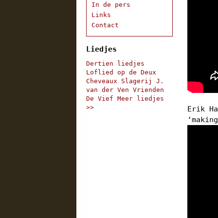
In de pers
Links
Contact
Liedjes
Dertien liedjes
Loflied op de Deux
Cheveaux
Slagerij J.
van der Ven
Vrienden
De Vief
Meer liedjes
>>
Erik H
‘makin