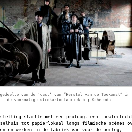
 gedeelte van de ‘cast’ van “Herstel van de Toekomst” in
de voormalige strokartonfabriek bij Scheemda.
rstelling startte met een proloog, een theatertoch
kselhuis tot papierlokaal langs filmische scènes o
ven en werken in de fabriek van voor de oorlog,