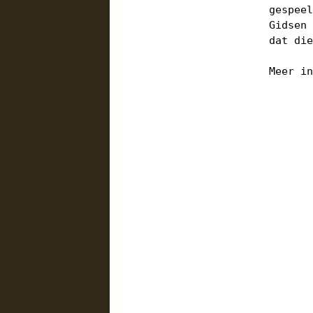
gespee
Gidsen
dat di
Meer i