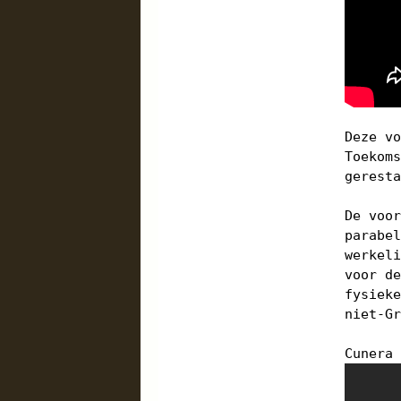
Deze v
Toekom
gerest
De voo
parabe
werkel
voor d
fysiek
niet-G
Cunera