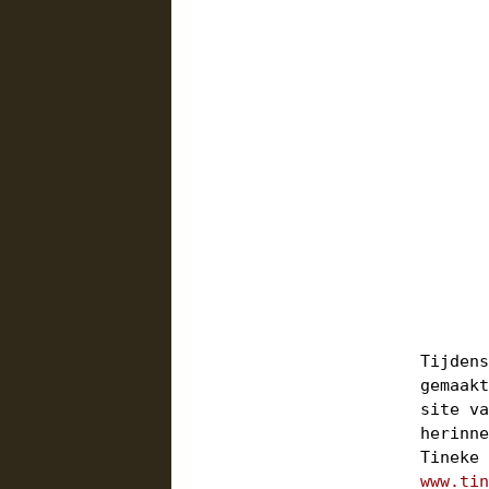
Tijden
gemaak
site v
herinn
Tineke
www.ti