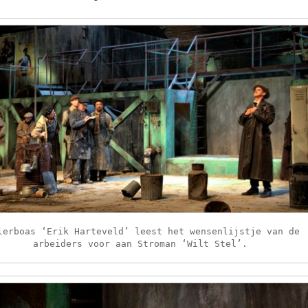
lerboas ‘Erik Harteveld’ leest het wensenlijstje van de
arbeiders voor aan Stroman ‘Wilt Stel’.