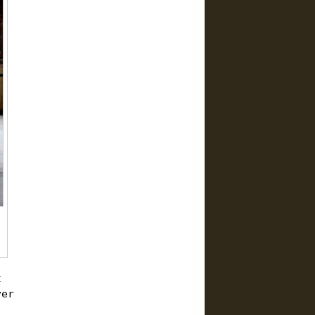
t
ver