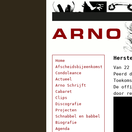
Herst
Home
Afscheidsbijeenkomst
Van 22
Condoleance
Peerd 
Actueel
Toekom
Arno Schrijft
De off
Cabaret
door r
Clips
Discografie
Projecten
Schnabbel en babbel
Biografie
Agenda