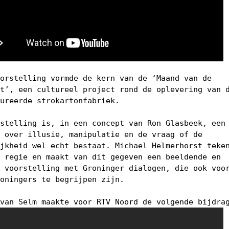
oorstelling vormde de kern van de ‘Maand van de
st’, een cultureel project rond de oplevering van 
aureerde strokartonfabriek.
rstelling is, in een concept van Ron Glasbeek, een
l over illusie, manipulatie en de vraag of de
ijkheid wel echt bestaat. Michael Helmerhorst teke
e regie en maakt van dit gegeven een beeldende en
e voorstelling met Groninger dialogen, die ook voo
roningers te begrijpen zijn.
 van Selm maakte voor RTV Noord de volgende bijdra