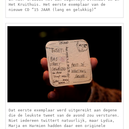
Het Kruithuis. Het eerste exemplaar van de
nieuwe CD “15 JAAR (lang en gelukkig)”
Dat eerste exemplaar werd uitgereikt aan degene
die de leukste tweet van de avond zou versturen.
Niet iedereen twittert natuurlijk, maar Lydia,
Marja en Harmien hadden daar een originele