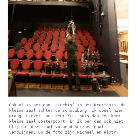
Ook al is het dan ‘slechts’ in Het Kruithuis, de
kleine zaal achter de schouwburg. Ik speel hier
graag. Liever twee keer Kruithuis dan één keer
kleine zaal Oosterpoort. En ik ben dan ook niet
blij dat deze zaal volgend seizoen gaat
verdwijnen. Op de foto zijn Michael en Pjotr,