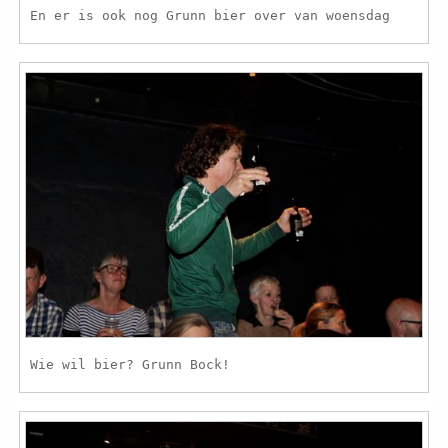
En er is ook nog Grunn bier over van woensdag
Wie wil bier? Grunn Bock!