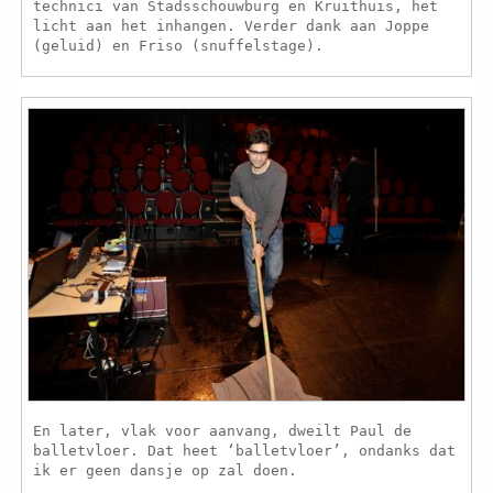
technici van Stadsschouwburg en Kruithuis, het
licht aan het inhangen. Verder dank aan Joppe
(geluid) en Friso (snuffelstage).
En later, vlak voor aanvang, dweilt Paul de
balletvloer. Dat heet ‘balletvloer’, ondanks dat
ik er geen dansje op zal doen.