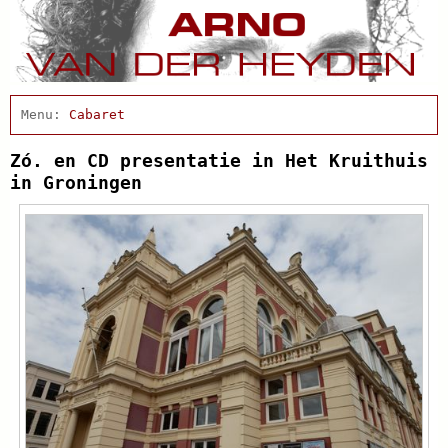
Home
Actueel
Cabaret
Afscheidsbijeenkomst
Condoleance
Zó. en CD presentatie in Het Kruithuis
Arno Schrijft
in Groningen
Clips
Discografie
Projecten
Schnabbel en babbel
Biografie
Agenda
In de pers
Links
Contact