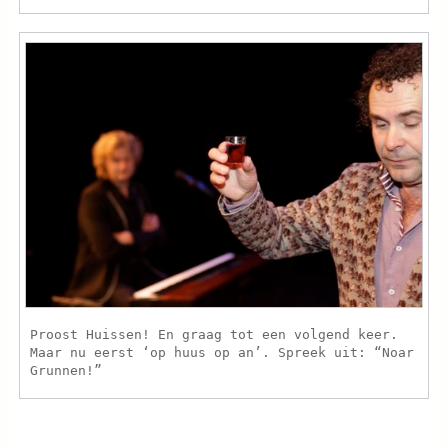
Proost Huissen! En graag tot een volgend keer.
Maar nu eerst ‘op huus op an’. Spreek uit: “Noar
Grunnen!”