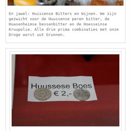
En jawel: Huissense Bitters en Wijnen. We zijn
gezwicht voor de Huussense peren bitter, de
Huasenheimse bessenbitter en de Hoesseinse
Kruupolie. Alle drie prima combinaties met onze
Droge worst uut Grunnen.