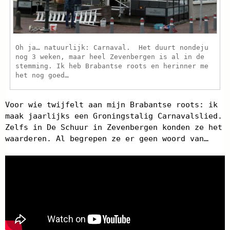
Oh ja… natuurlijk: Carnaval. Het duurt nondeju
nog 3 weken, maar heel Zevenbergen is al in de
stemming. Ik heb Brabantse roots en herinner me
het nog goed…
Voor wie twijfelt aan mijn Brabantse roots: ik
maak jaarlijks een Groningstalig Carnavalslied.
Zelfs in De Schuur in Zevenbergen konden ze het
waarderen. Al begrepen ze er geen woord van…