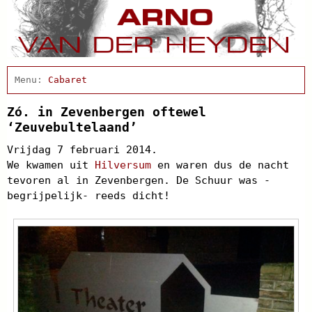
Home
Actueel
Cabaret
Afscheidsbijeenkomst
Condoleance
Zó. in Zevenbergen oftewel
Arno Schrijft
‘Zeuvebultelaand’
Clips
Vrijdag 7 februari 2014.
Discografie
We kwamen uit
Hilversum
en waren dus de nacht
Projecten
tevoren al in Zevenbergen. De Schuur was -
Schnabbel en babbel
begrijpelijk- reeds dicht!
Biografie
Agenda
In de pers
Links
Contact