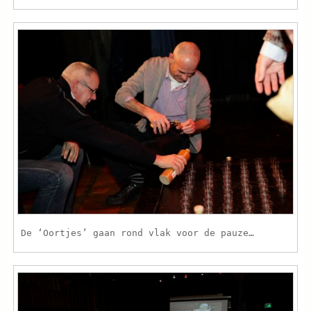
De ‘Oortjes’ gaan rond vlak voor de pauze…