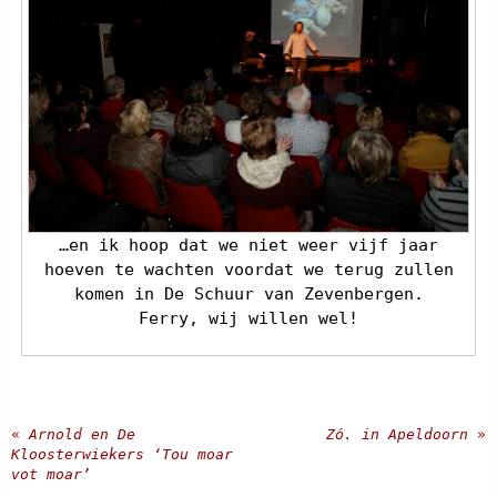
…en ik hoop dat we niet weer vijf jaar
hoeven te wachten voordat we terug zullen
komen in De Schuur van Zevenbergen.
Ferry, wij willen wel!
«
Arnold en De
Zó. in Apeldoorn
»
Kloosterwiekers ‘Tou moar
vot moar’