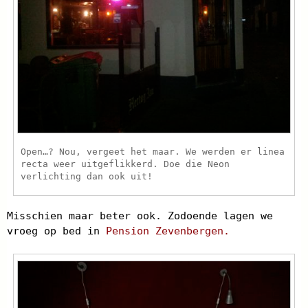
Open…? Nou, vergeet het maar. We werden er linea
recta weer uitgeflikkerd. Doe die Neon
verlichting dan ook uit!
Misschien maar beter ook. Zodoende lagen we
vroeg op bed in
Pension Zevenbergen.