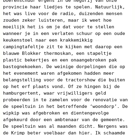
boerenschuur ergens in de negorij van onze
provincie haar liedjes te spelen. Natuurlijk,
het was live voor de radio, duizenden mensen
zouden zeker luisteren, maar ik weet hoe
moeilijk het is om je dat voor te stellen
wanneer je in een verlaten schuur op een oude
keukenstoel naar een krakkemikkig
campingtafeltje zit te kijken met daarop een
blauwe Blokker thermoskan, een stapeltje
plastic bekertjes en een onaangebroken pak
bastognekoeken. De weinige dorpelingen die op
het evenement waren afgekomen hadden meer
belangstelling voor de tractorshow die buiten
op het erf plaats vond. Of ze hingen bij de
hamburgertent, waar vrijwilligers geld
probeerden in te zamelen voor de renovatie van
de speeltuin in het betreffende ‘woondorp’. De
wipkip was afgebroken en dientengevolge
afgekeurd door een ambtenaar van de gemeente.
De speeltuin was al maanden dicht. Nergens was
de Krimp beter voelbaar dan hier. Ik schaamde