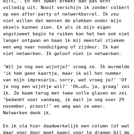
wilt…’. En het zweet breekt dan pas echt
volledig uit. Nooit verschijn ik zonder colbert
op een after-party of netwerkborrel. Ik zou
niet willen dat mensen de plekken onder mijn
oksels kunnen zien. En als ik mijn eigen
angstzweet begin te ruiken kan het hen ook niet
langer ontgaan en baan ik mij meestal stiekem
een weg naar nooduitgang of zijdeur. Ik kan
niet netwerken. Ik geloof niet in netwerken.
‘Wil je nog een wijntje?’ vroeg ze. Ik murmelde
‘ik heb geen kaartje, maar ik wil het nummer
van mijn impresario… sorry, wat vroeg je?’ ‘Of
je nog een wijntje wil?’ ‘Oh…uh… ja, graag’ zei
ik. Ze kwam terug met twee volle glazen en zei
‘bedankt voor vandaag, ik mail je nog over 29
november, proost!’ en weg was ze weer.
Netwerken denk ik.
En ik sta hier daadwerkelijk een column (of wat
daar voor door moet gaan) voor te dragen bij de