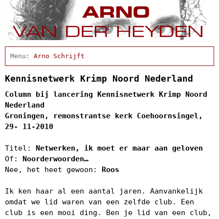
Home
Arno Schrijft
Afscheidsbijeenkomst
Condoleance
Kennisnetwerk Krimp Noord Nederland
Actueel
Column bij lancering Kennisnetwerk Krimp Noord
Cabaret
Nederland
Clips
Groningen, remonstrantse kerk Coehoornsingel,
Discografie
29- 11-2010
Projecten
Schnabbel en babbel
Titel:
Netwerken, ik moet er maar aan geloven
Biografie
Of:
Noorderwoorden…
Agenda
Nee, het heet gewoon:
In de pers
Roos
Links
Contact
Ik ken haar al een aantal jaren. Aanvankelijk
omdat we lid waren van een zelfde club. Een
club is een mooi ding. Ben je lid van een club,