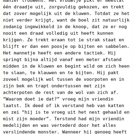
manier trouwens. Het vrouwtje pikt er meestal
één draadje uit, zorgvuldig gekozen, en trekt
dat zover mogelijk uit de kluwen. Totdat ze het
niet verder krijgt, want de boel zit natuurlijk
zodanig ingewikkeld in de knoop, dat ze er nog
nooit een draad volledig uit heeft kunnen
krijgen. Ze trekt eraan tot ie strak staat en
blijft er dan een poosje op bijten en sabbelen.
Het mannetje heeft een andere tactiek. Hij
springt bijna altijd vanaf een meter afstand
midden in de kluwen en begint wild om zich heen
te slaan, te klauwen en te bijten. Hij pakt
zoveel mogelijk wol tussen de voorpoten en in
zijn bek en trapt ondertussen met zijn
achterpoten de rest van de wol van zich af.
“Waarom doet ie dat?” vroeg mijn vriendin
laatst. Ik deed of ik verstand heb van katten
en zei “hij is te vroeg uit het nest gehaald en
mist zijn moeder”. Terstond had mijn vriendin
medelijden en was vertederd door het alles
verslindende monster. Wanneer hij genoeg heeft