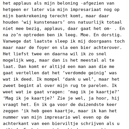
het applaus als mijn beloning -afgezien van
hetgeen er later via mijn impresariaat nog op
mijn bankrekening terecht komt, maar daar
houden ‘wij kunstenaars’ ons natuurlijk totaal
niet mee bezig, applaus, daar gaat het om- . En
na zo’n optreden ben ik leeg. Moe. En dorstig.
Vanwege dat laatste sleep ik mij doorgaans toch
maar naar de foyer en sla een bier achterover.
Het liefst twee en daarna wil ik zo snel
mogelijk weg, maar dan is het meestal al te
laat. Dan komt er altijd een man aan die me
gaat vertellen dat het ‘verdomde geinig’ was
wat ik deed. Ik mompel ‘dank u wel’, maar het
zweet begint al over mijn rug te parelen. Ik
weet wat ie gaat vragen: ‘mag ik je kaartje?’
‘Mag ik je kaartje?’ Zie je wel, ja hoor, hij
vraagt het. En ik ga voor de duizendste keer
zeggen ‘ik heb geen kaartje, maar ik kan het
nummer van mijn impresario wel even op de
achterkant van een bierviltje schrijven als u