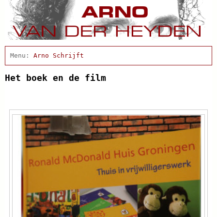
Home
Actueel
Arno Schrijft
Afscheidsbijeenkomst
Condoleance
Het boek en de film
Cabaret
Clips
Discografie
Projecten
Schnabbel en babbel
Biografie
Agenda
In de pers
Links
Contact