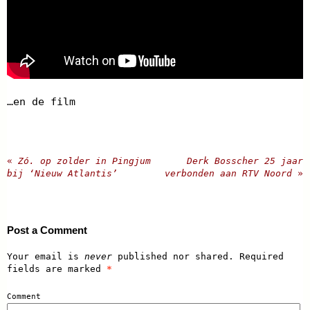
…en de film
«
Zó. op zolder in Pingjum
Derk Bosscher 25 jaar
bij ‘Nieuw Atlantis’
verbonden aan RTV Noord
»
Post a Comment
Your email is
never
published nor shared. Required
fields are marked
*
Comment