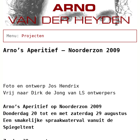
Home
Projecten
Afscheidsbijeenkomst
Condoleance
Arno’s Aperitief – Noorderzon 2009
Actueel
Arno Schrijft
Arno’s Aperitief
Cabaret
Clips
Discografie
Foto en ontwerp Jos Hendrix
Schnabbel en babbel
Vrij naar Dirk de Jong van LS ontwerpers
Biografie
Agenda
Arno’s Aperitief op Noorderzon 2009
In de pers
Donderdag 20 tot en met zaterdag 29 augustus
Links
Een smakelijke spraakwaterval vanuit de
Contact
Spiegeltent