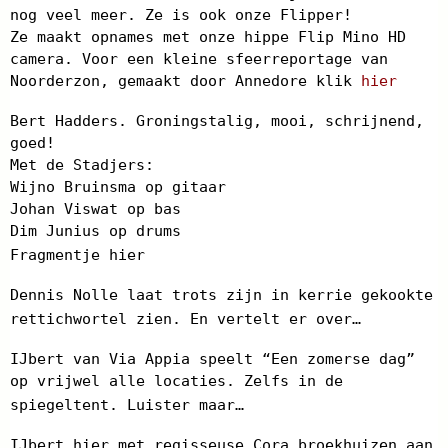
nog veel meer. Ze is ook onze Flipper!
Ze maakt opnames met onze hippe Flip Mino HD
camera. Voor een kleine sfeerreportage van
Noorderzon, gemaakt door Annedore klik
hier
Bert Hadders. Groningstalig, mooi, schrijnend,
goed!
Met de Stadjers:
Wijno Bruinsma op gitaar
Johan Viswat op bas
Dim Junius op drums
Fragmentje hier
Dennis Nolle laat trots zijn in kerrie gekookte
rettichwortel zien. En vertelt er over…
IJbert van Via Appia speelt “Een zomerse dag”
op vrijwel alle locaties. Zelfs in de
spiegeltent. Luister maar…
IJbert hier met regisseuse Cora broekhuizen aan