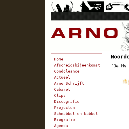
Noord
Home
Afscheidsbijeenkomst
‘Be My
Condoleance
Actueel
Arno Schrijft
Cabaret
Clips
Discografie
Projecten
Schnabbel en babbel
Biografie
Agenda