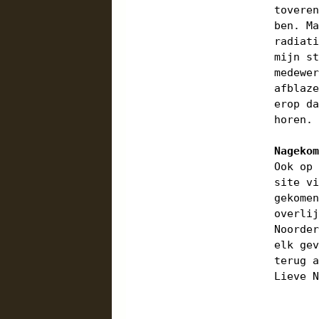
tovere
ben. M
radiat
mijn s
medewe
afblaz
erop d
horen.
Nageko
Ook op
site v
gekome
overli
Noorde
elk ge
terug 
Lieve 