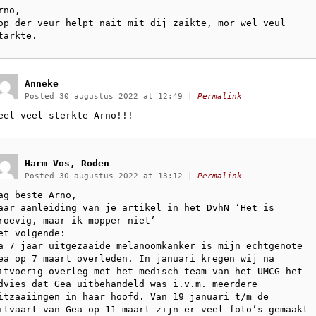
rno,
op der veur helpt nait mit dij zaikte, mor wel veul
tarkte.
Anneke
Posted 30 augustus 2022 at 12:49
|
Permalink
eel veel sterkte Arno!!!
Harm Vos, Roden
Posted 30 augustus 2022 at 13:12
|
Permalink
ag beste Arno,
aar aanleiding van je artikel in het DvhN ‘Het is
roevig, maar ik mopper niet’
et volgende:
a 7 jaar uitgezaaide melanoomkanker is mijn echtgenote
ea op 7 maart overleden. In januari kregen wij na
itvoerig overleg met het medisch team van het UMCG het
dvies dat Gea uitbehandeld was i.v.m. meerdere
itzaaiingen in haar hoofd. Van 19 januari t/m de
itvaart van Gea op 11 maart zijn er veel foto’s gemaakt