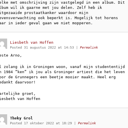
elke met omschrijving zijn vastgelegd in een album. Dit
lbum wil ik gaarne met jou delen. Zelf heb ik
itgezaaide prostaatkanker waardoor mijn
evensverwachting ook beperkt is. Mogelijk tot horens
aar in ieder geval gaan we niet mopperen.
Liesbeth van Hoffen
Posted 31 augustus 2022 at 14:53
|
Permalink
este Arno,
l zolang ik in Groningen woon, vanaf mijn studententijd
n 1984 ”ken” ik jou als Groninger artiest die het leven
oor de Grunnegers een beetje mooier maakt. Heel erg
edankt daarvoor!
artelijke groet,
iesbeth van Hoffen
Theky Grol
Posted 17 oktober 2022 at 18:29
|
Permalink