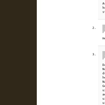
A
k
s
H
D
N
d
h
N
G
u
a
u
u