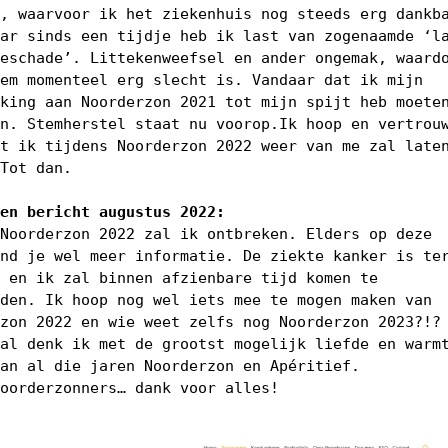
n, waarvoor ik het ziekenhuis nog steeds erg dankb
aar sinds een tijdje heb ik last van zogenaamde ‘l
ieschade’. Littekenweefsel en ander ongemak, waard
tem momenteel erg slecht is. Vandaar dat ik mijn
rking aan Noorderzon 2021 tot mijn spijt heb moete
en. Stemherstel staat nu voorop.Ik hoop en vertrou
at ik tijdens Noorderzon 2022 weer van me zal late
 Tot dan.
men bericht augustus 2022:
 Noorderzon 2022 zal ik ontbreken. Elders op deze
ind je wel meer informatie. De ziekte kanker is te
n en ik zal binnen afzienbare tijd komen te
jden. Ik hoop nog wel iets mee te mogen maken van
rzon 2022 en wie weet zelfs nog Noorderzon 2023?!?
val denk ik met de grootst mogelijk liefde en warm
aan al die jaren Noorderzon en Apéritief.
Noorderzonners… dank voor alles!