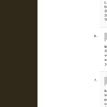
L
E
I
I
T
B
I
v
a
j
D
V
p
v