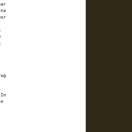
aar
ate
oor
n
w
n
rug
 In
te