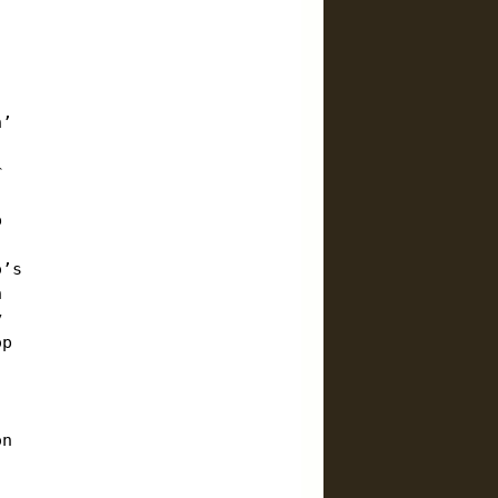
n’
r
p
,
o’s
n
y
op
.
on