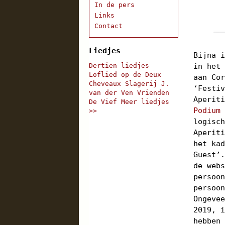
In de pers
Links
Contact
Liedjes
Bijna 
in het
Dertien liedjes
Loflied op de Deux
aan Co
Cheveaux
Slagerij J.
‘Festi
van der Ven
Vrienden
Aperit
De Vief
Meer liedjes
Podium
>>
logisc
Aperit
het ka
Guest’
de web
persoo
persoo
Ongeve
2019, 
hebben