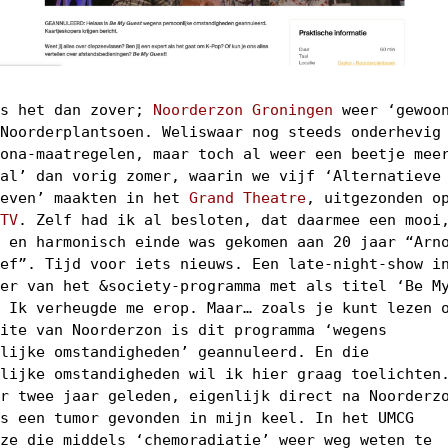
is het dan zover;
Noorderzon Groningen
weer ‘gewoo
 Noorderplantsoen. Weliswaar nog steeds onderhevig
rona-maatregelen, maar toch al weer een beetje mee
val’ dan vorig zomer, waarin we vijf ‘Alternatieve
ieven’ maakten in het
Grand Theatre
, uitgezonden o
 TV
. Zelf had ik al besloten, dat daarmee een mooi
h en harmonisch einde was gekomen aan 20 jaar “Arn
ief”. Tijd voor iets nieuws. Een late-night-show i
der van het &society-programma met als titel ‘Be M
. Ik verheugde me erop. Maar… zoals je kunt lezen 
site van Noorderzon is dit programma ‘wegens
nlijke omstandigheden’ geannuleerd. En die
nlijke omstandigheden wil ik hier graag toelichten
er twee jaar geleden, eigenlijk direct na Noorderz
is een tumor gevonden in mijn keel. In het UMCG
 ze die middels ‘chemoradiatie’ weer weg weten te