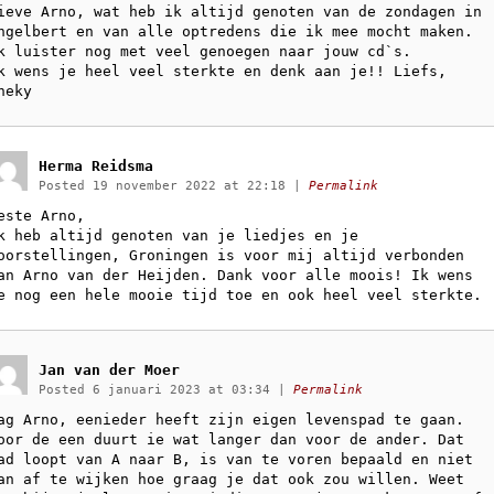
ieve Arno, wat heb ik altijd genoten van de zondagen in
ngelbert en van alle optredens die ik mee mocht maken.
k luister nog met veel genoegen naar jouw cd`s.
k wens je heel veel sterkte en denk aan je!! Liefs,
heky
Herma Reidsma
Posted 19 november 2022 at 22:18
|
Permalink
este Arno,
k heb altijd genoten van je liedjes en je
oorstellingen, Groningen is voor mij altijd verbonden
an Arno van der Heijden. Dank voor alle moois! Ik wens
e nog een hele mooie tijd toe en ook heel veel sterkte.
Jan van der Moer
Posted 6 januari 2023 at 03:34
|
Permalink
ag Arno, eenieder heeft zijn eigen levenspad te gaan.
oor de een duurt ie wat langer dan voor de ander. Dat
ad loopt van A naar B, is van te voren bepaald en niet
an af te wijken hoe graag je dat ook zou willen. Weet