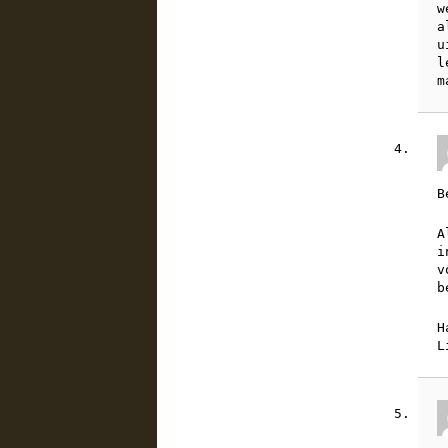
w
a
u
l
m
B
A
i
v
b
H
L