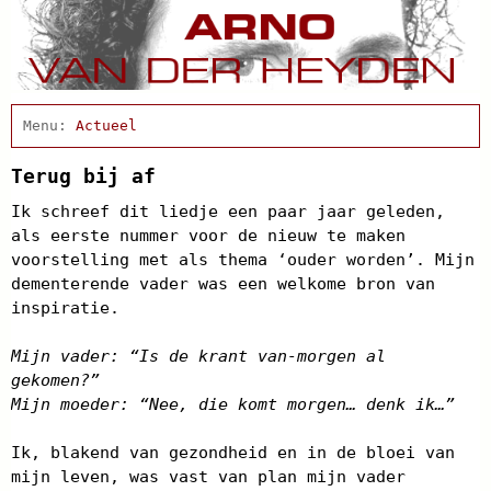
Home
Actueel
Afscheidsbijeenkomst
Condoleance
Terug bij af
Arno Schrijft
Ik schreef dit liedje een paar jaar geleden,
Cabaret
als eerste nummer voor de nieuw te maken
Clips
voorstelling met als thema ‘ouder worden’. Mijn
Discografie
dementerende vader was een welkome bron van
Projecten
inspiratie.
Schnabbel en babbel
Biografie
Mijn vader: “Is de krant van-morgen al
Agenda
gekomen?”
In de pers
Links
Mijn moeder: “Nee, die komt morgen… denk ik…”
Contact
Ik, blakend van gezondheid en in de bloei van
mijn leven, was vast van plan mijn vader