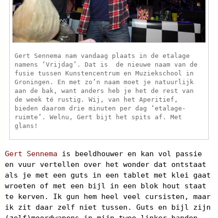
Gert Sennema nam vandaag plaats in de etalage
namens ‘Vrijdag’. Dat is de nieuwe naam van de
fusie tussen Kunstencentrum en Muziekschool in
Groningen. En met zo’n naam moet je natuurlijk
aan de bak, want anders heb je het de rest van
de week té rustig. Wij, van het Aperitief,
bieden daarom drie minuten per dag ‘etalage-
ruimte’. Welnu, Gert bijt het spits af. Met
glans!
Gert Sennema
is beeldhouwer en kan vol passie
en vuur vertellen over het wonder dat ontstaat
als je met een guts in een tablet met klei gaat
wroeten of met een bijl in een blok hout staat
te kerven. Ik gun hem heel veel cursisten, maar
ik zit daar zelf niet tussen. Guts en bijl zijn
(zelf)moordwapens in mijn twee linker handen.