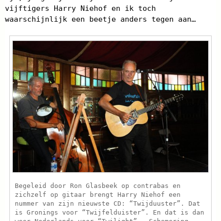
vijftigers Harry Niehof en ik toch
waarschijnlijk een beetje anders tegen aan…
Begeleid door Ron Glasbeek op contrabas en
zichzelf op gitaar brengt Harry Niehof een
nummer van zijn nieuwste CD: “Twijduuster”. Dat
is Gronings voor “Twijfelduister”. En dat is dan