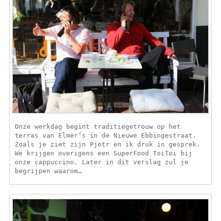
Onze werkdag begint traditiegetrouw op het
terras van Elmer’s in de Nieuwe Ebbingestraat.
Zoals je ziet zijn Pjotr en ik druk in gesprek.
We krijgen overigens een SuperFood ToiToi bij
onze cappuccino. Later in dit verslag zul je
begrijpen waarom…