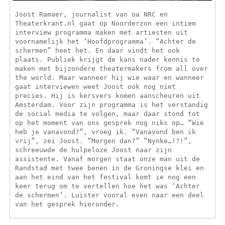
Joost Ramaer, journalist van oa NRC en
Theaterkrant.nl gaat op Noorderzon een intiem
interview programma maken met artiesten uit
voornamelijk het ‘Hoofdprogramma’. “Achter de
schermen” heet het. En daar vindt het ook
plaats. Publiek krijgt de kans nader kennis te
maken met bijzondere theatermakers from all over
the world. Maar wanneer hij wie waar en wanneer
gaat interviewen weet Joost ook nog niet
precies. Hij is kersvers komen aanscheuren uit
Amsterdam. Voor zijn programma is het verstandig
de social media te volgen, maar daar stond tot
op het moment van ons gesprek nog niks op… “Wie
heb je vanavond?”, vroeg ik. “Vanavond ben ik
vrij”, zei Joost. “Morgen dan?” “Nynke…!?!”,
schreeuwde de hulpeloze Joost naar zijn
assistente. Vanaf morgen staat onze man uit de
Randstad met twee benen in de Groningse klei en
aan het eind van het festival komt ie nog een
keer terug om te vertellen hoe het was ‘Achter
de schermen’. Luister vooral even naar een deel
van het gesprek hieronder.