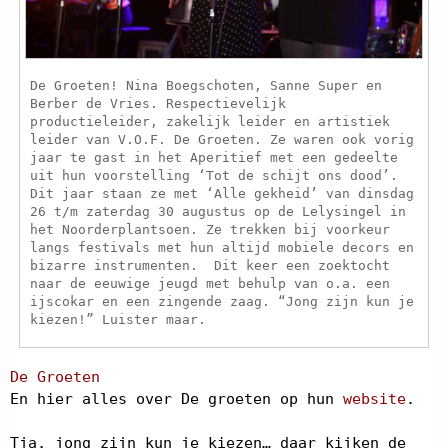
De Groeten! Nina Boegschoten, Sanne Super en
Berber de Vries. Respectievelijk
productieleider, zakelijk leider en artistiek
leider van V.O.F. De Groeten. Ze waren ook vorig
jaar te gast in het Aperitief met een gedeelte
uit hun voorstelling ‘Tot de schijt ons dood’.
Dit jaar staan ze met ‘Alle gekheid’ van dinsdag
26 t/m zaterdag 30 augustus op de Lelysingel in
het Noorderplantsoen. Ze trekken bij voorkeur
langs festivals met hun altijd mobiele decors en
bizarre instrumenten. Dit keer een zoektocht
naar de eeuwige jeugd met behulp van o.a. een
ijscokar en een zingende zaag. “Jong zijn kun je
kiezen!” Luister maar.
De Groeten
En hier alles over De groeten op hun
website
.
Tja, jong zijn kun je kiezen… daar kijken de