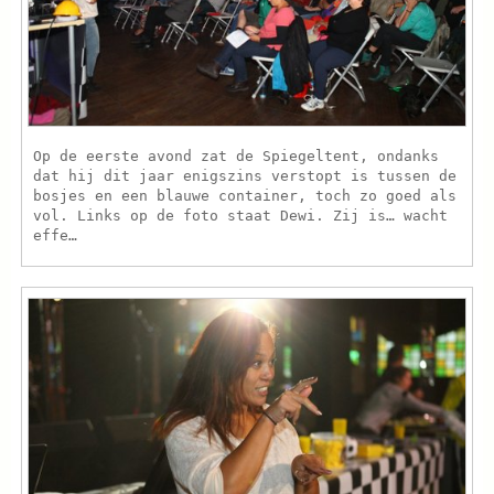
Op de eerste avond zat de Spiegeltent, ondanks
dat hij dit jaar enigszins verstopt is tussen de
bosjes en een blauwe container, toch zo goed als
vol. Links op de foto staat Dewi. Zij is… wacht
effe…