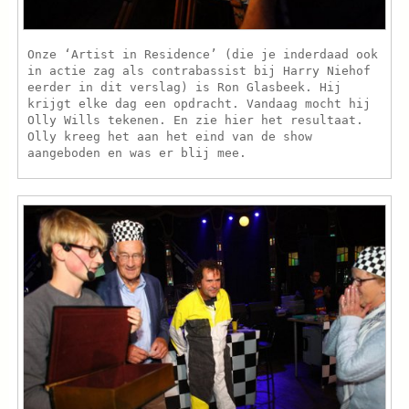
Onze ‘Artist in Residence’ (die je inderdaad ook
in actie zag als contrabassist bij Harry Niehof
eerder in dit verslag) is Ron Glasbeek. Hij
krijgt elke dag een opdracht. Vandaag mocht hij
Olly Wills tekenen. En zie hier het resultaat.
Olly kreeg het aan het eind van de show
aangeboden en was er blij mee.