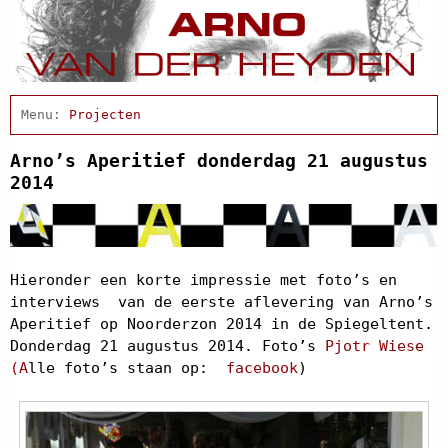
Home
Actueel
Projecten
Afscheidsbijeenkomst
Condoleance
Arno’s Aperitief donderdag 21 augustus
Arno Schrijft
2014
Cabaret
Clips
Discografie
Schnabbel en babbel
Hieronder een korte impressie met foto’s en
Biografie
interviews van de eerste aflevering van Arno’s
Agenda
Aperitief op Noorderzon 2014 in de Spiegeltent.
In de pers
Donderdag 21 augustus 2014. Foto’s
Pjotr Wiese
Links
(A
lle foto’s staan op:
facebook
)
Contact