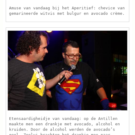
Amuse van vandaag bij het Aperitief: chevice van
gemarineerde witvis met bulgur en avocado crème.
Etensaardigheidje van vandaag: op de Antillen
maakte men een drankje met avocado, alcohol en
kruiden. Door de alcohol werden de avocado’s
geel. Zeelui brachten het drankje mee naar