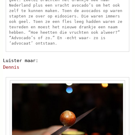
Nederland plus een vracht avocado’s om het ook
zelf te kunnen maken. Toen de avocados op waren
stapten ze over op eidooiers. Die waren immers
ook geel. Toen ze een fles leeg hadden waren ze
tevreden en moest het nieuwe drankje een naam
hebben. “Hoe heetten die vruchten ook alweer?”
“Advocado’s of zo.” En -echt waar- zo is
‘advocaat’ ontstaan.
Luister maar:
Dennis