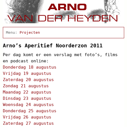
Home
Actueel
Projecten
Afscheidsbijeenkomst
Condoleance
Arno’s Aperitief Noorderzon 2011
Arno Schrijft
Per dag komt er een verslag met foto’s, films
Cabaret
en podcast online:
Clips
Donderdag 18 augustus
Discografie
Vrijdag 19 augustus
Schnabbel en babbel
Zaterdag 20 augustus
Biografie
Zondag 21 augustus
Agenda
Maandag 22 augustus
In de pers
Dinsdag 23 augustus
Links
Contact
Woensdag 24 augustus
Donderdag 25 augustus
Vrijdag 26 augustus
Zaterdag 27 augustus