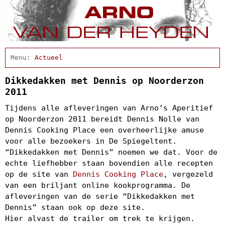
Home
Actueel
Afscheidsbijeenkomst
Condoleance
Dikkedakken met Dennis op Noorderzon
Arno Schrijft
2011
Cabaret
Tijdens alle afleveringen van Arno’s Aperitief
Clips
op Noorderzon 2011 bereidt Dennis Nolle van
Discografie
Dennis Cooking Place een overheerlijke amuse
Projecten
voor alle bezoekers in De Spiegeltent.
Schnabbel en babbel
“Dikkedakken met Dennis” noemen we dat. Voor de
Biografie
echte liefhebber staan bovendien alle recepten
Agenda
op de site van
In de pers
Dennis Cooking Place
, vergezeld
Links
van een briljant online kookprogramma. De
Contact
afleveringen van de serie “Dikkedakken met
Dennis” staan ook op deze site.
Hier alvast de trailer om trek te krijgen.