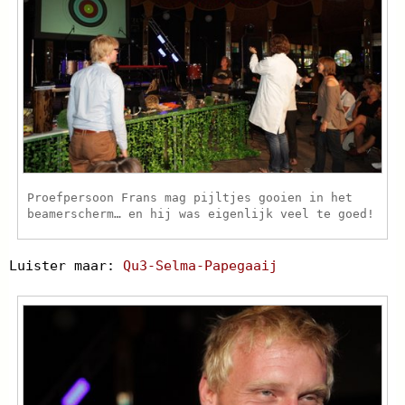
Proefpersoon Frans mag pijltjes gooien in het
beamerscherm… en hij was eigenlijk veel te goed!
Luister maar:
Qu3-Selma-Papegaaij