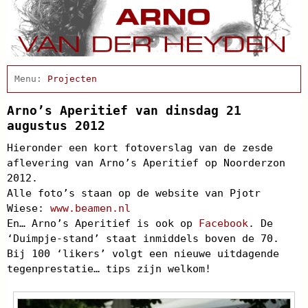
Home
Actueel
Projecten
Afscheidsbijeenkomst
Condoleance
Arno’s Aperitief van dinsdag 21
Arno Schrijft
augustus 2012
Cabaret
Hieronder een kort fotoverslag van de zesde
Clips
aflevering van Arno’s Aperitief op Noorderzon
Discografie
2012.
Schnabbel en babbel
Alle foto’s staan op de website van Pjotr
Biografie
Wiese:
www.beamen.nl
Agenda
En… Arno’s Aperitief is ook op
Facebook
. De
In de pers
‘Duimpje-stand’ staat inmiddels boven de 70.
Links
Contact
Bij 100 ‘likers’ volgt een nieuwe uitdagende
tegenprestatie… tips zijn welkom!