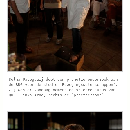
Selma Papegaaij doet een promotie onderzoek aan
de RUG voor de studie ‘Bewegingswetenschappen’.
Zij was er vandaag namens de science kubus van
Qu3. Links Arno, rechts de ‘proefpersoon’.