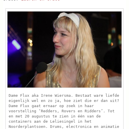
Dame Flux aka Irene Wiersma. Bestaat ware liefde
eigenlijk wel en zo ja, hoe ziet die er dan uit?
Dame Flux gaat ernaar op zoek in haar
voorstelling ‘Redders, Rovers en Ridders’. Tot
en met 20 augustus te zien in één van de
containers aan de Leliesingel in het
Noorderplantsoen. Drums, electronica en animatie