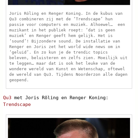
Joris Röling en Renger Koning. In de kubus van
Qu3 combineren zij met de ‘Trendscape’ hun
passie voor computers en muziek. Alhoewel… een
muzikant in het publiek roept: ‘dat is geen
muziek’ en Renger geeft hem gelijk. Het is
‘sound’! Bijzondere sound. De installatie van
Renger en Joris zet het world wide news om in
‘geluid’. En zo kun je de trendic topics
beleven, beluisteren en zelfs zien. Moeilijk uit
te leggen… maar dat is ook het leuke van de
wondere wereld van Kunst en Wetenschap, oftewel
de wereld van Qu3. Tijdens Noorderzon alle dagen
geopend.
Qu3
met Joris Röling en Renger Koning:
Trendscape