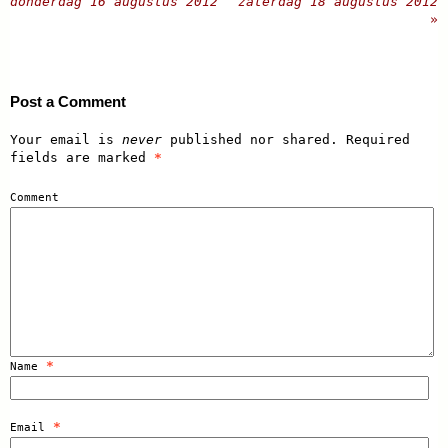
donderdag 16 augustus 2012
zaterdag 18 augustus 2012
»
Post a Comment
Your email is
never
published nor shared. Required
fields are marked
*
Comment
*
Name
*
Email