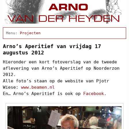
Home
Actueel
Projecten
Afscheidsbijeenkomst
Condoleance
Arno’s Aperitief van vrijdag 17
Arno Schrijft
augustus 2012
Cabaret
Hieronder een kort fotoverslag van de tweede
Clips
aflevering van Arno’s Aperitief op Noorderzon
Discografie
2012.
Schnabbel en babbel
Alle foto’s staan op de website van Pjotr
Biografie
Wiese:
www.beamen.nl
Agenda
En… Arno’s Aperitief is ook op
Facebook
.
In de pers
Links
Contact