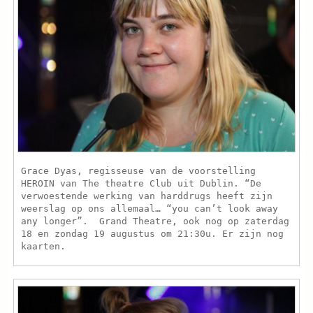
Grace Dyas, regisseuse van de voorstelling
HEROIN van The theatre Club uit Dublin. “De
verwoestende werking van harddrugs heeft zijn
weerslag op ons allemaal… “you can’t look away
any longer”. Grand Theatre, ook nog op zaterdag
18 en zondag 19 augustus om 21:30u. Er zijn nog
kaarten.