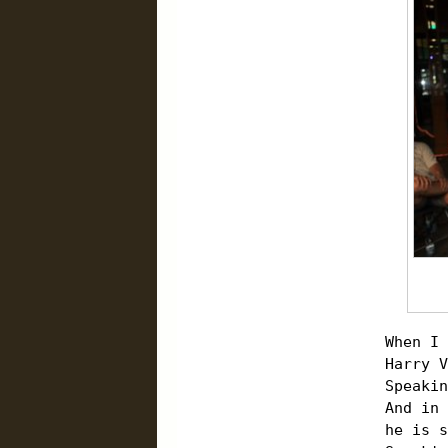
When I
Harry 
Speaki
And in
he is 