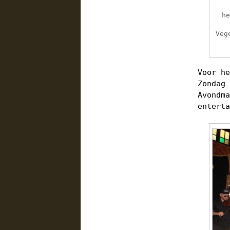
h
Veg
Voor h
Zondag
Avondm
entert