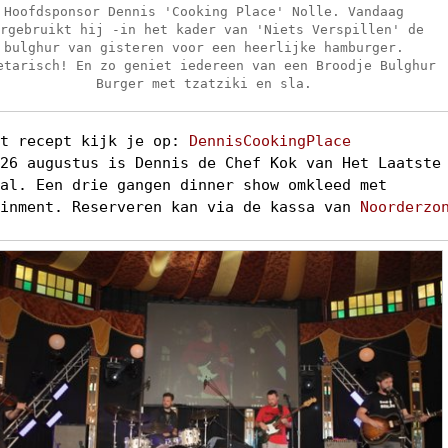
Hoofdsponsor Dennis 'Cooking Place' Nolle. Vandaag
ergebruikt hij -in het kader van 'Niets Verspillen' de
bulghur van gisteren voor een heerlijke hamburger.
etarisch! En zo geniet iedereen van een Broodje Bulghur
Burger met tzatziki en sla.
et recept kijk je op:
DennisCookingPlace
 26 augustus is Dennis de Chef Kok van Het Laatste
aal. Een drie gangen dinner show omkleed met
ainment. Reserveren kan via de kassa van
Noorderzo