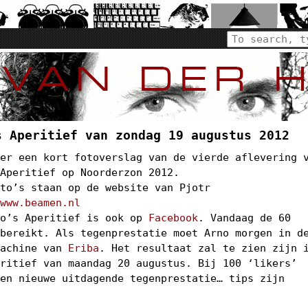
s Aperitief van zondag 19 augustus 2012
der een kort fotoverslag van de vierde aflevering 
 Aperitief op Noorderzon 2012.
oto’s staan op de website van Pjotr
:
www.beamen.nl
no’s Aperitief is ook op
Facebook
. Vandaag de 60
 bereikt. Als tegenprestatie moet Arno morgen in d
Machine van
Eriba
. Het resultaat zal te zien zijn 
eritief van maandag 20 augustus. Bij 100 ‘likers’
een nieuwe uitdagende tegenprestatie… tips zijn
!