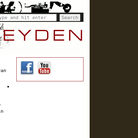
van
e
in