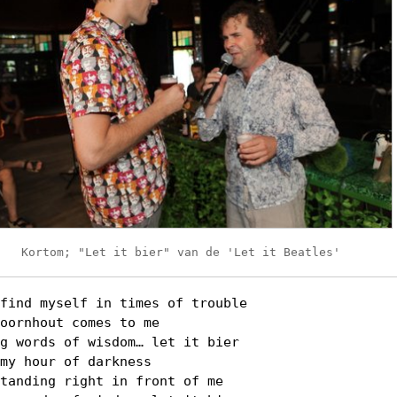
Kortom; "Let it bier" van de 'Let it Beatles'
 find myself in times of trouble
Voornhout comes to me
ng words of wisdom… let it bier
 my hour of darkness
standing right in front of me