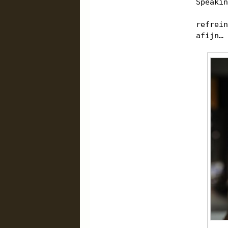
Speaki
refrei
afijn…