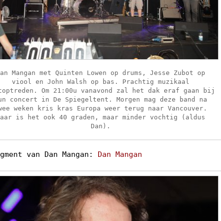
Dan Mangan met Quinten Lowen op drums, Jesse Zubot op
viool en John Walsh op bas. Prachtig muzikaal
toptreden. Om 21:00u vanavond zal het dak eraf gaan bij
un concert in De Spiegeltent. Morgen mag deze band na
wee weken kris kras Europa weer terug naar Vancouver.
Daar is het ook 40 graden, maar minder vochtig (aldus
Dan).
agment van Dan Mangan:
Dan Mangan