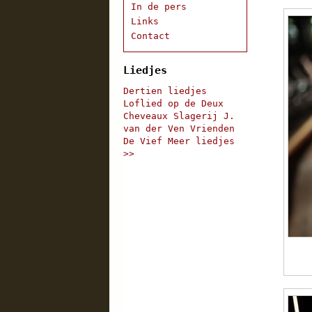
In de pers
Links
Contact
Liedjes
Dertien liedjes
Loflied op de Deux
Cheveaux
Slagerij J.
van der Ven
Vrienden
De Vief
Meer liedjes
>>