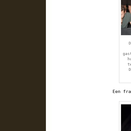
gas
h
t
Een fr