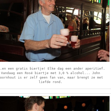
..en een gratis biertje! Elke dag een ander aperitief.
Vandaag een Rosé biertje met 3,0 % alcohol... John
Voornhout is er zelf geen fan van, maar brengt ze met
liefde rond.