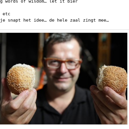
ng words of wisdom… let it bier
n etc
 je snapt het idee… de hele zaal zingt mee…