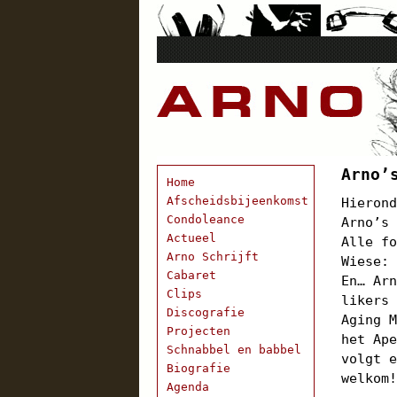
Arno’
Home
Afscheidsbijeenkomst
Hieron
Condoleance
Arno’s
Actueel
Alle f
Arno Schrijft
Wiese
Cabaret
En… Ar
Clips
likers
Discografie
Aging 
Projecten
het Ap
Schnabbel en babbel
volgt 
Biografie
welkom
Agenda