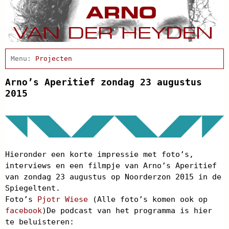
Home
Actueel
Projecten
Afscheidsbijeenkomst
Condoleance
Arno’s Aperitief zondag 23 augustus
Arno Schrijft
2015
Cabaret
Clips
Discografie
Schnabbel en babbel
Biografie
Hieronder een korte impressie met foto’s,
Agenda
interviews en een filmpje van Arno’s Aperitief
In de pers
van zondag 23 augustus op Noorderzon 2015 in de
Links
Spiegeltent.
Contact
Foto’s
Pjotr Wiese
(Alle foto’s komen ook op
facebook
)De podcast van het programma is hier
te beluisteren: