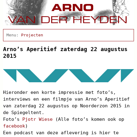
Home
Actueel
Projecten
Afscheidsbijeenkomst
Condoleance
Arno’s Aperitief zaterdag 22 augustus
Arno Schrijft
2015
Cabaret
Clips
Discografie
Schnabbel en babbel
Biografie
Hieronder een korte impressie met foto’s,
Agenda
interviews en een filmpje van Arno’s Aperitief
In de pers
van zaterdag 22 augustus op Noorderzon 2015 in
Links
de Spiegeltent.
Contact
Foto’s
Pjotr Wiese
(Alle foto’s komen ook op
facebook
)
Een podcast van deze aflevering is hier te