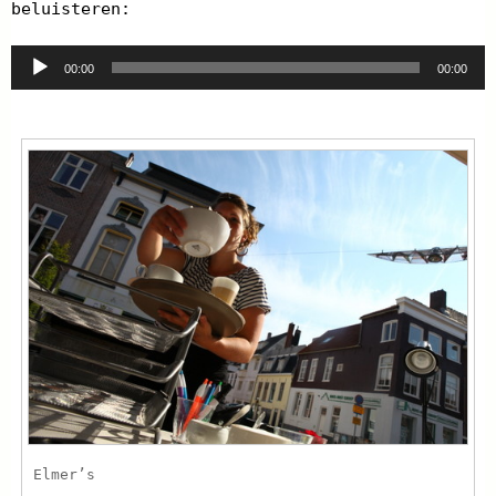
beluisteren:
Audio
00:00
00:00
Player
Elmer’s