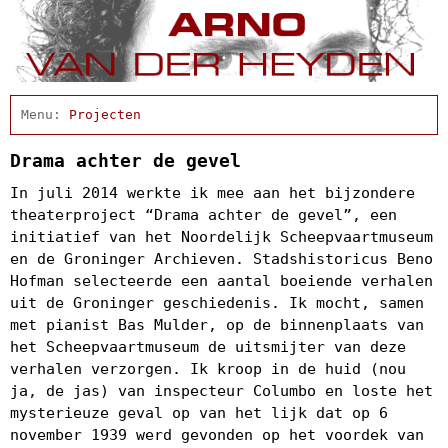
Home
Actueel
Projecten
Afscheidsbijeenkomst
Condoleance
Drama achter de gevel
Arno Schrijft
In juli 2014 werkte ik mee aan het bijzondere
Cabaret
theaterproject “Drama achter de gevel”, een
Clips
initiatief van het Noordelijk Scheepvaartmuseum
Discografie
en de Groninger Archieven. Stadshistoricus Beno
Schnabbel en babbel
Hofman selecteerde een aantal boeiende verhalen
Biografie
uit de Groninger geschiedenis. Ik mocht, samen
Agenda
met pianist Bas Mulder, op de binnenplaats van
In de pers
het Scheepvaartmuseum de uitsmijter van deze
Links
Contact
verhalen verzorgen. Ik kroop in de huid (nou
ja, de jas) van inspecteur Columbo en loste het
mysterieuze geval op van het lijk dat op 6
november 1939 werd gevonden op het voordek van