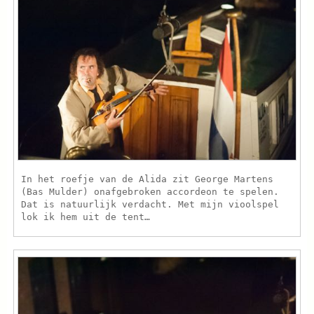
In het roefje van de Alida zit George Martens
(Bas Mulder) onafgebroken accordeon te spelen.
Dat is natuurlijk verdacht. Met mijn vioolspel
lok ik hem uit de tent…