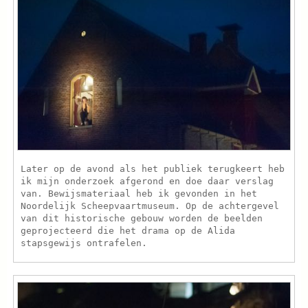
Later op de avond als het publiek terugkeert heb
ik mijn onderzoek afgerond en doe daar verslag
van. Bewijsmateriaal heb ik gevonden in het
Noordelijk Scheepvaartmuseum. Op de achtergevel
van dit historische gebouw worden de beelden
geprojecteerd die het drama op de Alida
stapsgewijs ontrafelen.