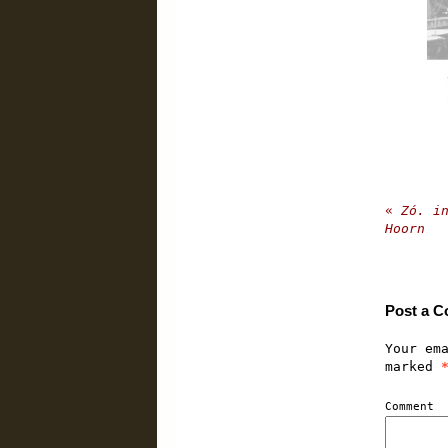
«
Zó. in
Hoorn
Post a 
Your em
marked
Comment