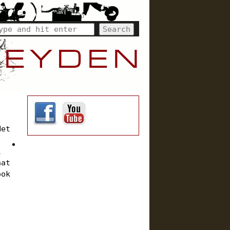
Het
l
aat
ook