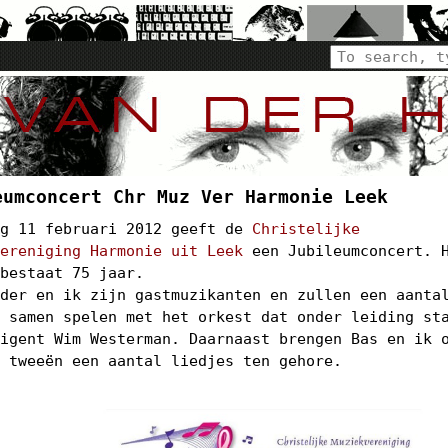
eumconcert Chr Muz Ver Harmonie Leek
ag 11 februari 2012 geeft de
Christelijke
vereniging Harmonie uit Leek
een Jubileumconcert. 
 bestaat 75 jaar.
lder en ik zijn gastmuzikanten en zullen een aanta
s samen spelen met het orkest dat onder leiding st
rigent Wim Westerman. Daarnaast brengen Bas en ik 
n tweeën een aantal liedjes ten gehore.