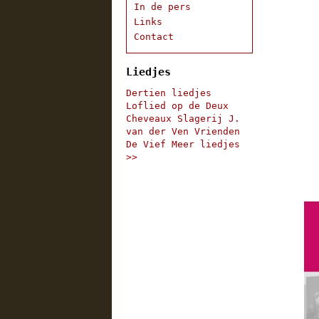
In de pers
Links
Contact
Liedjes
Dertien liedjes
Loflied op de Deux
Cheveaux
Slagerij J.
van der Ven
Vrienden
De Vief
Meer liedjes
>>