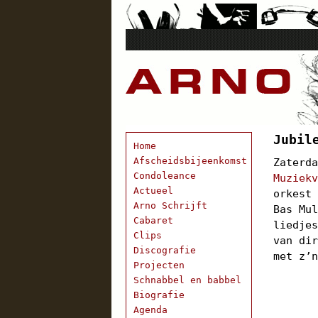
Jubil
Home
Afscheidsbijeenkomst
Zaterd
Condoleance
Muziek
Actueel
orkest
Arno Schrijft
Bas Mu
Cabaret
liedje
Clips
van di
Discografie
met z’
Projecten
Schnabbel en babbel
Biografie
Agenda