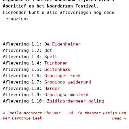
Aperitief op het Noorderzon Festival.
Hieronder kunt u alle afleveringen nog eens
terugzien:
Aflevering 1.1:
De Eigenheimer
Aflevering 1.2:
Bot
Aflevering 1.3:
Spelt
Aflevering 1.4:
Tuinbonen
Aflevering 1.5:
Geitenkaas
Aflevering 1.6:
Groninger koek
Aflevering 1.7:
Gronings weiderund
Aflevering 1.8:
Harder
Aflevering 1.9:
Groningse mosterd
Aflevering 1.10:
Zuidlaardermeer paling
«
Jubileumconcert Chr Muz
Zó. in theater PePijn Den
Ver Harmonie Leek
Haag
»