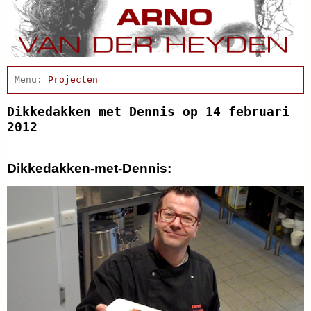
Home
Projecten
Afscheidsbijeenkomst
Condoleance
Dikkedakken met Dennis op 14 februari
Actueel
2012
Arno Schrijft
Cabaret
Dikkedakken-met-Dennis:
Clips
Discografie
Schnabbel en babbel
Biografie
Agenda
In de pers
Links
Contact