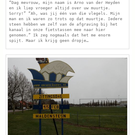
“Dag mevrouw, mijn naam is Arno van der Heyden
en ik liep vroeger altijd over uw muurtje.
Sorry!” “Ah, was jij één van die vlegels. Mijn
man en ik waren zo trots op dat muurtje. Iedere
steen hebben we zelf van de afgraving bij het
kanaal in onze fietstassen mee naar hier
genomen.” Ik zeg nogmaals dat het me enorm
spijt. Maar ik krijg geen dropje…