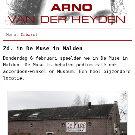
Home
Actueel
Cabaret
Afscheidsbijeenkomst
Condoleance
Zó. in De Muse in Malden
Arno Schrijft
Donderdag 6 februari speelden we in De Muse in
Clips
Malden. De Muse is behalve podium-café ook
Discografie
accordeon-winkel én Museum. Een heel bijzondere
Projecten
locatie.
Schnabbel en babbel
Biografie
Agenda
In de pers
Links
Contact