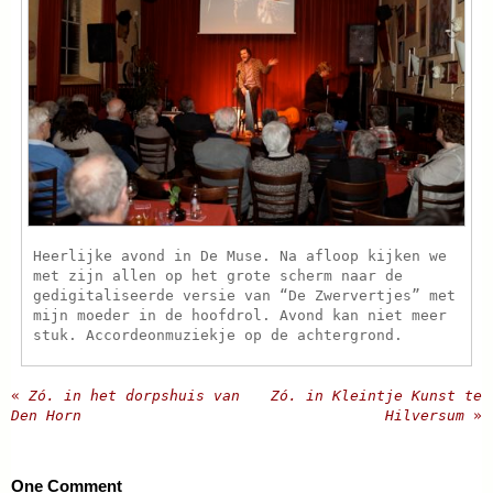
Heerlijke avond in De Muse. Na afloop kijken we
met zijn allen op het grote scherm naar de
gedigitaliseerde versie van “De Zwervertjes” met
mijn moeder in de hoofdrol. Avond kan niet meer
stuk. Accordeonmuziekje op de achtergrond.
«
Zó. in het dorpshuis van
Zó. in Kleintje Kunst te
Den Horn
Hilversum
»
One
Comment