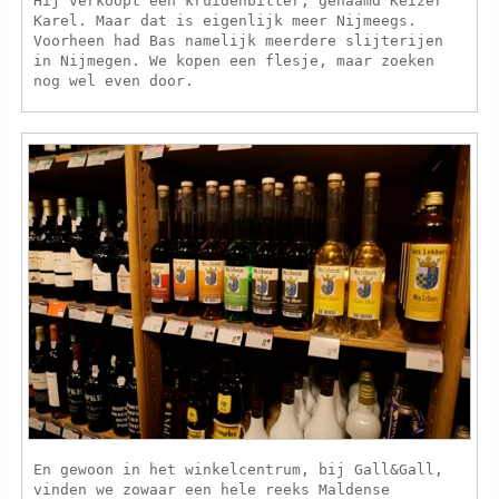
Hij verkoopt een kruidenbitter, genaamd Keizer
Karel. Maar dat is eigenlijk meer Nijmeegs.
Voorheen had Bas namelijk meerdere slijterijen
in Nijmegen. We kopen een flesje, maar zoeken
nog wel even door.
En gewoon in het winkelcentrum, bij Gall&Gall,
vinden we zowaar een hele reeks Maldense