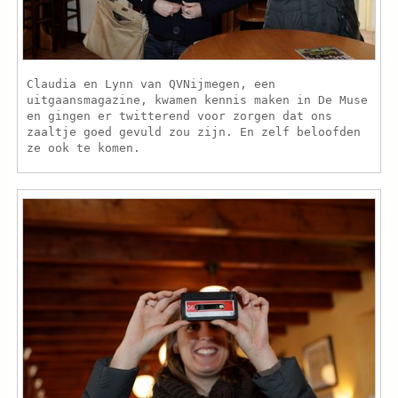
Claudia en Lynn van QVNijmegen, een
uitgaansmagazine, kwamen kennis maken in De Muse
en gingen er twitterend voor zorgen dat ons
zaaltje goed gevuld zou zijn. En zelf beloofden
ze ook te komen.