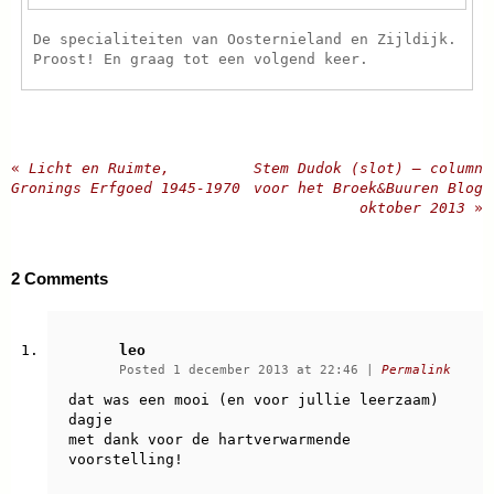
De specialiteiten van Oosternieland en Zijldijk.
Proost! En graag tot een volgend keer.
«
Licht en Ruimte,
Stem Dudok (slot) – column
Gronings Erfgoed 1945-1970
voor het Broek&Buuren Blog
oktober 2013
»
2
Comments
leo
Posted 1 december 2013 at 22:46
|
Permalink
dat was een mooi (en voor jullie leerzaam)
dagje
met dank voor de hartverwarmende
voorstelling!