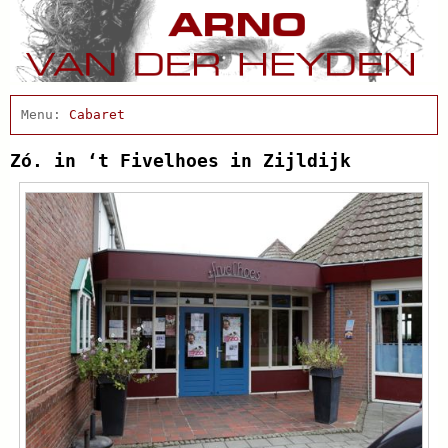
Home
Actueel
Cabaret
Afscheidsbijeenkomst
Condoleance
Zó. in ‘t Fivelhoes in Zijldijk
Arno Schrijft
Clips
Discografie
Projecten
Schnabbel en babbel
Biografie
Agenda
In de pers
Links
Contact