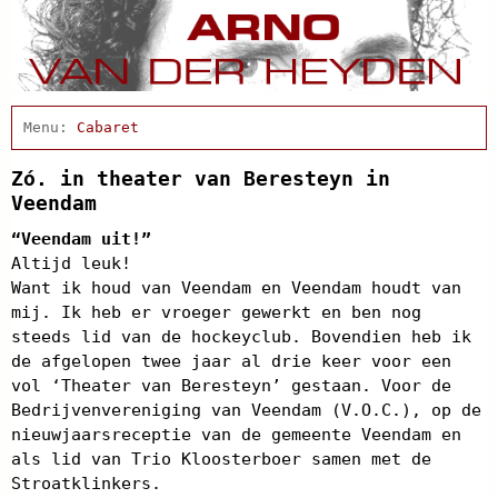
Home
Actueel
Cabaret
Afscheidsbijeenkomst
Condoleance
Zó. in theater van Beresteyn in
Arno Schrijft
Veendam
Clips
“Veendam uit!”
Discografie
Altijd leuk!
Projecten
Want ik houd van Veendam en Veendam houdt van
Schnabbel en babbel
mij. Ik heb er vroeger gewerkt en ben nog
Biografie
steeds lid van de hockeyclub. Bovendien heb ik
Agenda
de afgelopen twee jaar al drie keer voor een
In de pers
vol ‘Theater van Beresteyn’ gestaan. Voor de
Links
Contact
Bedrijvenvereniging van Veendam (V.O.C.), op de
nieuwjaarsreceptie van de gemeente Veendam en
als lid van Trio Kloosterboer samen met de
Stroatklinkers.