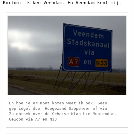
Kortom: ik ken Veendam. En Veendam kent mij.
En hoe je er moet komen weet ik ook. Geen
gepriegel door Hoogezand Sappemeer of via
Zuidbroek over de Schaive Klap bie Muntendam.
Gewoon via A7 en N33!