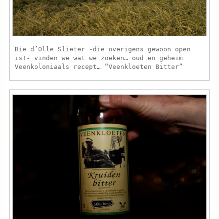
Bie d’Olle Slieter -die overigens gewoon open
is!- vinden we wat we zoeken… oud en geheim
Veenkoloniaals recept… “Veenkloeten Bitter”