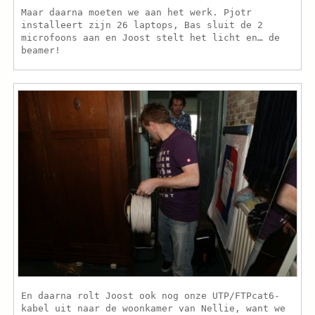
Maar daarna moeten we aan het werk. Pjotr
installeert zijn 26 laptops, Bas sluit de 2
microfoons aan en Joost stelt het licht en… de
beamer!
En daarna rolt Joost ook nog onze UTP/FTPcat6-
kabel uit naar de woonkamer van Nellie, want we