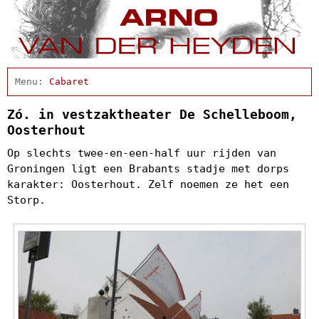
Home
Actueel
Cabaret
Afscheidsbijeenkomst
Condoleance
Zó. in vestzaktheater De Schelleboom,
Arno Schrijft
Oosterhout
Clips
Op slechts twee-en-een-half uur rijden van
Discografie
Groningen ligt een Brabants stadje met dorps
Projecten
karakter: Oosterhout. Zelf noemen ze het een
Schnabbel en babbel
Storp.
Biografie
Agenda
In de pers
Links
Contact