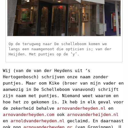
Op de terugweg naar De schelleboom komen we
langs een naamgenoot die opticien is; van der
Heijden. Met puntjes op de ‘y’.
Wij (van de van der Heydens uit ‘s
Hertogenbosch) schrijven onze naam zonder
puntjes. Maar oom Kike (broer van mijn vader en
aanwezig in De Schelleboom vanavond) schrijft
zijn naam met puntjes. Niemand weet waarom en
hoe het zo gekomen is. Ik heb in elk geval voor
de zekerheid behalve
arnovanderheyden.nl
en
arnovanderheyden.com
ook
arnovanderheijden.nl
en
arnoldvanderheyden.nl
geclaimd. En daarnaast
ook nog
arnovanderheyden.gr
(van Groningen). U