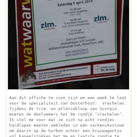
Aan dit affiche te zien zijn we een week te laat
voor de specialiteit van Oosterhout: Vrachelen.
Tijdens de trim- en atletiekloop van Scorpio
moeten de deelnemers het 9e rondje ‘vrachelen’.
Ik stel me voor dat ze zich na acht rondjes
hardlopen moeten omkleden in een varkenskostuum
om daarin op de hurken achter een kruiwagentje
vol kaneelstokken het 9e en laatste rondje te