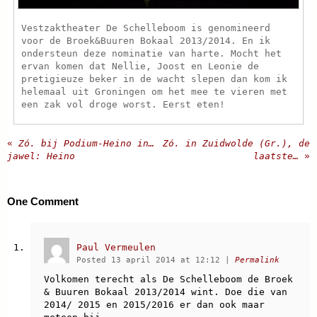
Vestzaktheater De Schelleboom is genomineerd
voor de Broek&Buuren Bokaal 2013/2014. En ik
ondersteun deze nominatie van harte. Mocht het
ervan komen dat Nellie, Joost en Leonie de
pretigieuze beker in de wacht slepen dan kom ik
helemaal uit Groningen om het mee te vieren met
een zak vol droge worst. Eerst eten!
«
Zó. bij Podium-Heino in…
Zó. in Zuidwolde (Gr.), de
jawel: Heino
laatste…
»
One
Comment
Paul Vermeulen
Posted 13 april 2014 at 12:12
|
Permalink
Volkomen terecht als De Schelleboom de Broek
& Buuren Bokaal 2013/2014 wint. Doe die van
2014/ 2015 en 2015/2016 er dan ook maar