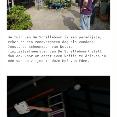
De tuin van De Schelleboom is een paradijsje,
zeker op een zonovergoten dag als vandaag.
Joost, de schoonzoon van Nellie
(initiatiefneemster van De Schelleboom) stelt
dan ook voor om eerst even koffie te drinken in
één van de zitjes in deze Hof van Eden.