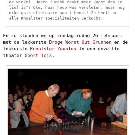
de winkel. Hoezo "Drank maakt meer kapot dan je
lief is"? Oké, haar heup was versleten, moar nog
niks gain slietoazie aan t benul! Ze heeft me
alle Knoalster specialiteiten verkocht.
En zo stonden we op zondagmiddag 26 februari
met de lekkerste
Droge Worst Uut Grunnen
en de
lekkerste
Knoalster Zeupies
in een gezellig
theater
Geert Teis
.