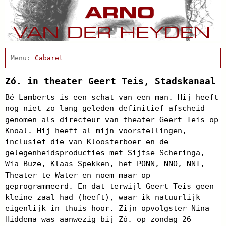
Home
Actueel
Cabaret
Afscheidsbijeenkomst
Condoleance
Zó. in theater Geert Teis, Stadskanaal
Arno Schrijft
Bé Lamberts is een schat van een man. Hij heeft
Clips
nog niet zo lang geleden definitief afscheid
Discografie
genomen als directeur van theater Geert Teis op
Projecten
Knoal. Hij heeft al mijn voorstellingen,
Schnabbel en babbel
inclusief die van Kloosterboer en de
Biografie
gelegenheidsproducties met Sijtse Scheringa,
Agenda
Wia Buze, Klaas Spekken, het PONN, NNO, NNT,
In de pers
Theater te Water en noem maar op
Links
Contact
geprogrammeerd. En dat terwijl Geert Teis geen
kleine zaal had (heeft), waar ik natuurlijk
eigenlijk in thuis hoor. Zijn opvolgster Nina
Hiddema was aanwezig bij Zó. op zondag 26