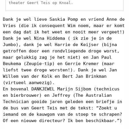
theater Geert Teis op Knoal.
Dank je wel lieve Saskia Pomp en vriend Anne de
Vries (die ik consequent Wim noem, maar er komt
een dag dat ik het weet en nooit meer vergeet!)
Dank je wel Nina Hiddema ( ik zie je in de
Jumbo), dank je wel Harrie de Keijser (bijna
getroffen door een rondvliegende droge worst,
maar gelukkig zag je het niet) en Jan Paul
Beukema (Zeupie-tip) en Gerrie Kremer (maar
liefst twee droge worsten!). Dank je wel Jan
Willem van der Kolk en Bert Jan Brinkman
(virtueel aanwezig).
En bovenal DANKJEWEL Marijn Sijbom (technicus
en bierbrouwer) en Jeffrey (The Australian
Technician gooide jaren geleden een briefje in
de bus van Geert Teis met de tekst: “Zoekt u
iemand om de kauwgom van de stoep te schrapen?
Of een nieuwe directeur? Ik ben beschikbaar.”)