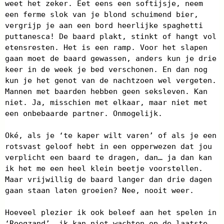
weet het zeker. Eet eens een softijsje, neem
een ferme slok van je blond schuimend bier,
vergrijp je aan een bord heerlijke spaghetti
puttanesca! De baard plakt, stinkt of hangt vol
etensresten. Het is een ramp. Voor het slapen
gaan moet de baard gewassen, anders kun je drie
keer in de week je bed verschonen. En dan nog
kun je het genot van de nachtzoen wel vergeten.
Mannen met baarden hebben geen seksleven. Kan
niet. Ja, misschien met elkaar, maar niet met
een onbebaarde partner. Onmogelijk.
Oké, als je ‘te kaper wilt varen’ of als je een
rotsvast geloof hebt in een opperwezen dat jou
verplicht een baard te dragen, dan… ja dan kan
ik het me een heel klein beetje voorstellen.
Maar vrijwillig de baard langer dan drie dagen
gaan staan laten groeien? Nee, nooit weer.
Hoeveel plezier ik ook beleef aan het spelen in
‘Roegzand’, ik kan niet wachten op de laatste