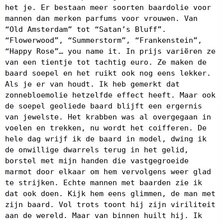
het je. Er bestaan meer soorten baardolie voor
mannen dan merken parfums voor vrouwen. Van
“Old Amsterdam” tot “Satan’s Bluff”.
“Flowerwood”, “Summerstorm”, “Frankenstein”,
“Happy Rose”… you name it. In prijs variëren ze
van een tientje tot tachtig euro. Ze maken de
baard soepel en het ruikt ook nog eens lekker.
Als je er van houdt. Ik heb gemerkt dat
zonnebloemolie hetzelfde effect heeft. Maar ook
de soepel geoliede baard blijft een ergernis
van jewelste. Het krabben was al overgegaan in
voelen en trekken, nu wordt het coifferen. De
hele dag wrijf ik de baard in model, dwing ik
de onwillige dwarrels terug in het gelid,
borstel met mijn handen die vastgegroeide
marmot door elkaar om hem vervolgens weer glad
te strijken. Echte mannen met baarden zie ik
dat ook doen. Kijk hem eens glimmen, de man met
zijn baard. Vol trots toont hij zijn viriliteit
aan de wereld. Maar van binnen huilt hij. Ik