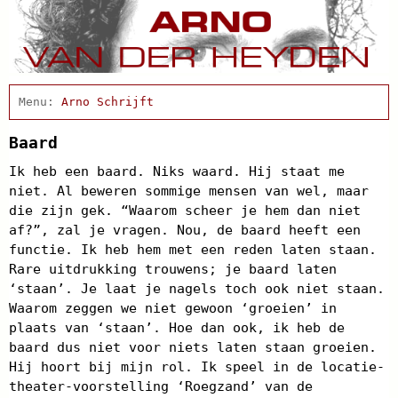
Home
Arno Schrijft
Afscheidsbijeenkomst
Condoleance
Baard
Actueel
Ik heb een baard. Niks waard. Hij staat me
Cabaret
niet. Al beweren sommige mensen van wel, maar
Clips
die zijn gek. “Waarom scheer je hem dan niet
Discografie
af?”, zal je vragen. Nou, de baard heeft een
Projecten
functie. Ik heb hem met een reden laten staan.
Schnabbel en babbel
Rare uitdrukking trouwens; je baard laten
Biografie
‘staan’. Je laat je nagels toch ook niet staan.
Agenda
Waarom zeggen we niet gewoon ‘groeien’ in
In de pers
Links
plaats van ‘staan’. Hoe dan ook, ik heb de
Contact
baard dus niet voor niets laten staan groeien.
Hij hoort bij mijn rol. Ik speel in de locatie-
theater-voorstelling ‘Roegzand’ van de