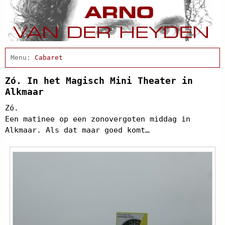
Home
Cabaret
Afscheidsbijeenkomst
Condoleance
Zó. In het Magisch Mini Theater in
Actueel
Alkmaar
Arno Schrijft
Zó.
Clips
Een matinee op een zonovergoten middag in
Discografie
Alkmaar. Als dat maar goed komt…
Projecten
Schnabbel en babbel
Biografie
Agenda
In de pers
Links
Contact