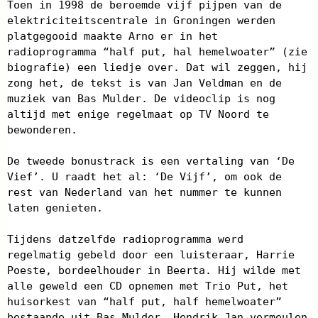
Toen in 1998 de beroemde vijf pijpen van de
elektriciteitscentrale in Groningen werden
platgegooid maakte Arno er in het
radioprogramma “half put, hal hemelwoater” (zie
biografie) een liedje over. Dat wil zeggen, hij
zong het, de tekst is van Jan Veldman en de
muziek van Bas Mulder. De videoclip is nog
altijd met enige regelmaat op TV Noord te
bewonderen.
De tweede bonustrack is een vertaling van ‘De
Vief’. U raadt het al: ‘De Vijf’, om ook de
rest van Nederland van het nummer te kunnen
laten genieten.
Tijdens datzelfde radioprogramma werd
regelmatig gebeld door een luisteraar, Harrie
Poeste, bordeelhouder in Beerta. Hij wilde met
alle geweld een CD opnemen met Trio Put, het
huisorkest van “half put, half hemelwoater”
bestaande uit Bas Mulder, Hendrik Jan vermeulen