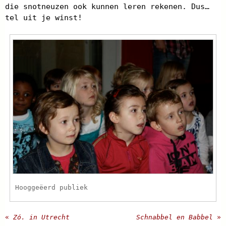
die snotneuzen ook kunnen leren rekenen. Dus…
tel uit je winst!
Hooggeëerd publiek
«
Zó. in Utrecht
Schnabbel en Babbel
»