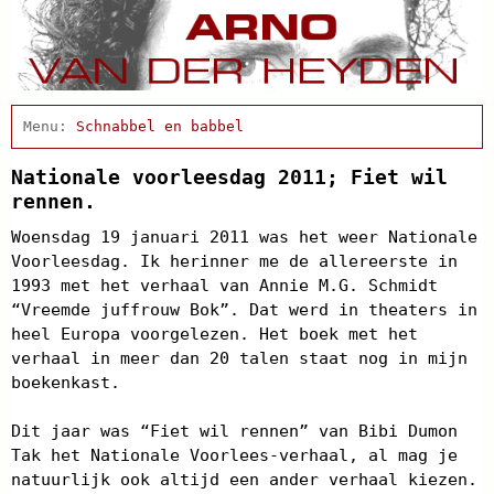
Home
Schnabbel en babbel
Afscheidsbijeenkomst
Condoleance
Nationale voorleesdag 2011; Fiet wil
Actueel
rennen.
Arno Schrijft
Woensdag 19 januari 2011 was het weer Nationale
Cabaret
Voorleesdag. Ik herinner me de allereerste in
Clips
1993 met het verhaal van Annie M.G. Schmidt
Discografie
“Vreemde juffrouw Bok”. Dat werd in theaters in
Projecten
heel Europa voorgelezen. Het boek met het
Biografie
verhaal in meer dan 20 talen staat nog in mijn
Agenda
boekenkast.
In de pers
Links
Contact
Dit jaar was “Fiet wil rennen” van Bibi Dumon
Tak het Nationale Voorlees-verhaal, al mag je
natuurlijk ook altijd een ander verhaal kiezen.