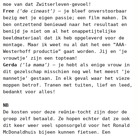
moe van dat Zwitserleven-gevoel!
Free
(‘de cineast’)
– je bleef onverstoorbaar
bezig met je eigen passie; een film maken. Ik
ben ontzettend benieuwd naar het resultaat en
benijd je niet om al het onappetijtelijke
beeldmateriaal dat ik heb opgeleverd voor de
montage. Maar ik weet nu al dat het een “AAA-
Westerhoff productie” gaat worden. Jij en ‘je
vrouwtje’ zijn een topteam!
Gerda
(‘la mama’)
– je hebt als enige vrouw in
dit gezelschap misschien nog wel het meest ‘je
mannetje’ gestaan. In elk geval waar het vieze
moppen betrof. Tranen met tuiten, lief en leed,
bedankt voor alles!
NB
De kosten voor deze reünie-tocht zijn door de
groep zelf betaald. Ze hopen echter dat ze ook
dit keer weer veel sponsorgeld voor het Ronald
McDonaldhuis bijeen kunnen fietsen. Een