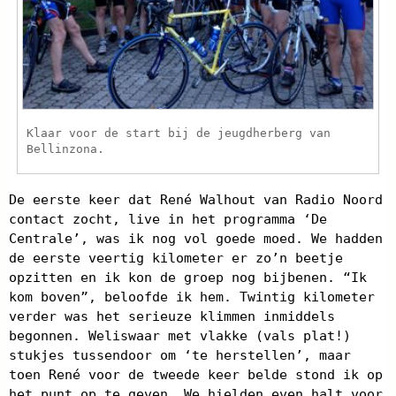
Klaar voor de start bij de jeugdherberg van
Bellinzona.
De eerste keer dat René Walhout van Radio Noord
contact zocht, live in het programma ‘De
Centrale’, was ik nog vol goede moed. We hadden
de eerste veertig kilometer er zo’n beetje
opzitten en ik kon de groep nog bijbenen. “Ik
kom boven”, beloofde ik hem. Twintig kilometer
verder was het serieuze klimmen inmiddels
begonnen. Weliswaar met vlakke (vals plat!)
stukjes tussendoor om ‘te herstellen’, maar
toen René voor de tweede keer belde stond ik op
het punt op te geven. We hielden even halt voor