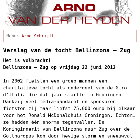
Home
Actueel
Arno Schrijft
Afscheidsbijeenkomst
Condoleance
Verslag van de tocht Bellinzona – Zug
Cabaret
Het is volbracht!
Clips
Bellinzona – Zug op vrijdag 22 juni 2012
Discografie
Projecten
In 2002 fietsten een groep mannen een
Schnabbel en babbel
charitatieve tocht als onderdeel van de Giro
Biografie
d’Italia die dat jaar startte in Groningen.
Agenda
Dankzij veel media-aandacht en sponsoren
In de pers
fietsten zij maar liefst 75.000 euro bij elkaar
Links
Contact
voor het Ronald McDonaldhuis Groningen. Echter…
ze hadden één enorme tegenvaller. De
Koninginnerit van Bellinzona naar Zug over de
Gotthardpas kon door hevige storm en sneeuwval