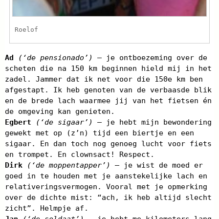
Roelof
Ad
(‘de pensionado’)
– je ontboezeming over de
scheten die na 150 km beginnen hield mij in het
zadel. Jammer dat ik net voor die 150e km ben
afgestapt. Ik heb genoten van de verbaasde blik
en de brede lach waarmee jij van het fietsen én
de omgeving kan genieten.
Egbert
(‘de sigaar’)
– je hebt mijn bewondering
gewekt met op (z’n) tijd een biertje en een
sigaar. En dan toch nog genoeg lucht voor fiets
en trompet. En clownsact! Respect.
Dirk
(‘de moppentapper’)
– je wist de moed er
goed in te houden met je aanstekelijke lach en
relativeringsvermogen. Vooral met je opmerking
over de dichte mist: “ach, ik heb altijd slecht
zicht”. Helmpje af.
Jan
(‘de soldaat’)
– je hebt me kilometers lang