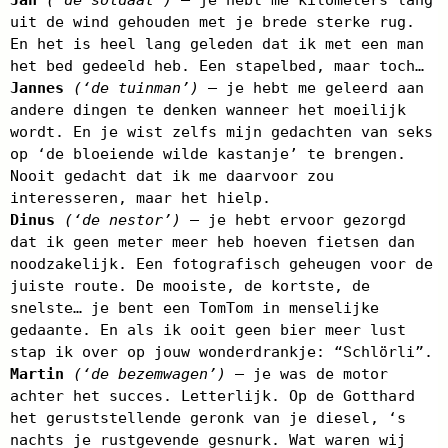
uit de wind gehouden met je brede sterke rug.
En het is heel lang geleden dat ik met een man
het bed gedeeld heb. Een stapelbed, maar toch…
Jannes
(‘de tuinman’)
– je hebt me geleerd aan
andere dingen te denken wanneer het moeilijk
wordt. En je wist zelfs mijn gedachten van seks
op ‘de bloeiende wilde kastanje’ te brengen.
Nooit gedacht dat ik me daarvoor zou
interesseren, maar het hielp.
Dinus
(‘de nestor’)
– je hebt ervoor gezorgd
dat ik geen meter meer heb hoeven fietsen dan
noodzakelijk. Een fotografisch geheugen voor de
juiste route. De mooiste, de kortste, de
snelste… je bent een TomTom in menselijke
gedaante. En als ik ooit geen bier meer lust
stap ik over op jouw wonderdrankje: “Schlörli”.
Martin
(‘de bezemwagen’)
– je was de motor
achter het succes. Letterlijk. Op de Gotthard
het geruststellende geronk van je diesel, ‘s
nachts je rustgevende gesnurk. Wat waren wij