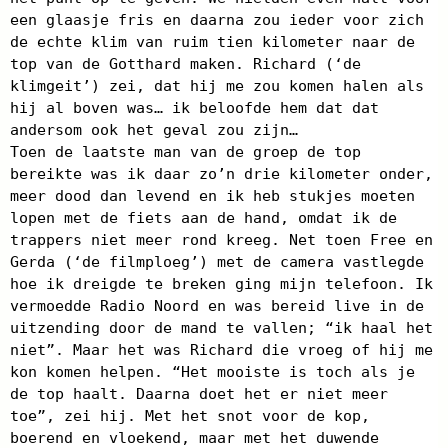
een glaasje fris en daarna zou ieder voor zich
de echte klim van ruim tien kilometer naar de
top van de Gotthard maken. Richard (‘de
klimgeit’) zei, dat hij me zou komen halen als
hij al boven was… ik beloofde hem dat dat
andersom ook het geval zou zijn…
Toen de laatste man van de groep de top
bereikte was ik daar zo’n drie kilometer onder,
meer dood dan levend en ik heb stukjes moeten
lopen met de fiets aan de hand, omdat ik de
trappers niet meer rond kreeg. Net toen Free en
Gerda (‘de filmploeg’) met de camera vastlegde
hoe ik dreigde te breken ging mijn telefoon. Ik
vermoedde Radio Noord en was bereid live in de
uitzending door de mand te vallen; “ik haal het
niet”. Maar het was Richard die vroeg of hij me
kon komen helpen. “Het mooiste is toch als je
de top haalt. Daarna doet het er niet meer
toe”, zei hij. Met het snot voor de kop,
boerend en vloekend, maar met het duwende