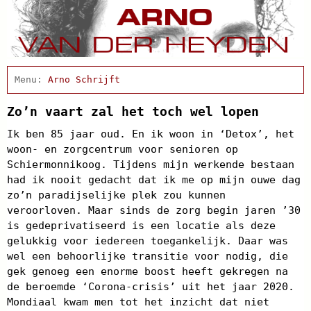
Home
Actueel
Arno Schrijft
Afscheidsbijeenkomst
Condoleance
Zo’n vaart zal het toch wel lopen
Cabaret
Ik ben 85 jaar oud. En ik woon in ‘Detox’, het
Clips
woon- en zorgcentrum voor senioren op
Discografie
Schiermonnikoog. Tijdens mijn werkende bestaan
Projecten
had ik nooit gedacht dat ik me op mijn ouwe dag
Schnabbel en babbel
zo’n paradijselijke plek zou kunnen
Biografie
veroorloven. Maar sinds de zorg begin jaren ’30
Agenda
is gedeprivatiseerd is een locatie als deze
In de pers
gelukkig voor iedereen toegankelijk. Daar was
Links
Contact
wel een behoorlijke transitie voor nodig, die
gek genoeg een enorme boost heeft gekregen na
de beroemde ‘Corona-crisis’ uit het jaar 2020.
Mondiaal kwam men tot het inzicht dat niet