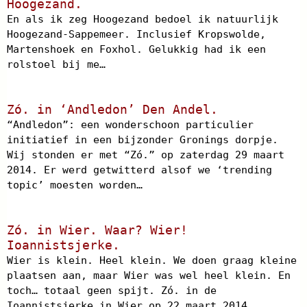
Hoogezand.
En als ik zeg Hoogezand bedoel ik natuurlijk
Hoogezand-Sappemeer. Inclusief Kropswolde,
Martenshoek en Foxhol. Gelukkig had ik een
rolstoel bij me…
Zó. in ‘Andledon’ Den Andel.
“Andledon”: een wonderschoon particulier
initiatief in een bijzonder Gronings dorpje.
Wij stonden er met “Zó.” op zaterdag 29 maart
2014. Er werd getwitterd alsof we ‘trending
topic’ moesten worden…
Zó. in Wier. Waar? Wier!
Ioannistsjerke.
Wier is klein. Heel klein. We doen graag kleine
plaatsen aan, maar Wier was wel heel klein. En
toch… totaal geen spijt. Zó. in de
Ioannistsjerke in Wier op 22 maart 2014.